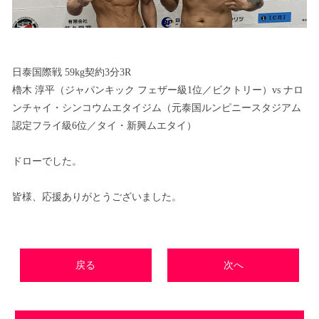
日泰国際戦 59kg契約3分3R
櫓木 淳平（ジャパンキック フェザー級1位／ビクトリー）vs ナロ
ンチャイ・シンコウムエタイジム（元泰国ルンピニースタジアム
認定フライ級6位／タイ・新興ムエタイ）
ドローでした。
皆様、応援ありがとうございました。
戻る
次へ