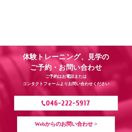
2026.06.17
ブログ
6.14(日) NJKF 2026 1st 試合結果
2026.03.05
お知らせ
3.20(金) DUEL.37 に谷津晴之、明夢がトリプルメインで出場！
2026.01.29
お知らせ
体験トレーニング、見学の
2.26 大田拓真、初防衛戦！
ご予約・お問い合わせ
ご予約はお電話または
コンタクトフォームよりお問い合わせください
046-222-5917
Webからのお問い合わせ >