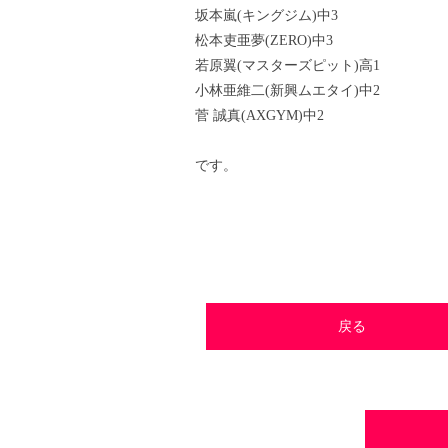
坂本嵐(キングジム)中3
松本吏亜夢(ZERO)中3
若原翼(マスターズピット)高1
小林亜維二(新興ムエタイ)中2
菅 誠真(AXGYM)中2
です。
戻る