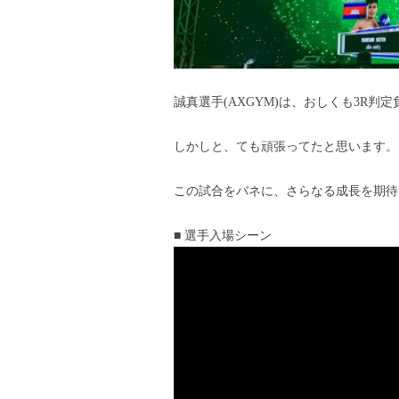
誠真選手(AXGYM)は、おしくも3R判
しかしと、ても頑張ってたと思います。
この試合をバネに、さらなる成長を期待
■ 選手入場シーン