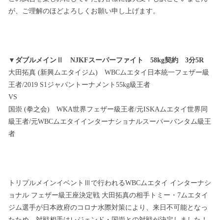
が、ご理解のほどよろしくお願い申し上げます。
▼ダブルメインⅡ NJKFスーパーファイト 58kg契約 3分5R
大田拓真 (新興ムエタイジム) WBCムエタイ日本統一フェザー級
王者/2019 S1ジャパントーナメント55kg級王者
VS
国崇 (拳之会) WKA世界フェザー級王者/元ISKAムエタイ世界同
級王者/元WBCムエタイインターナショナルスーパーバンタム級王
者
トリプルメインイベントⅢで行われるWBCムエタイ インターナシ
ョナル フェザー級王座決定戦 大田拓真の相手トミー・7ムエタイ
ジム選手が日本政府のコロナ水際対策により、来日不可能となっ
たため、対戦相手はレジェンド・国崇との対戦が決定しました！