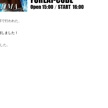
部で行われた、
利しました！
した。