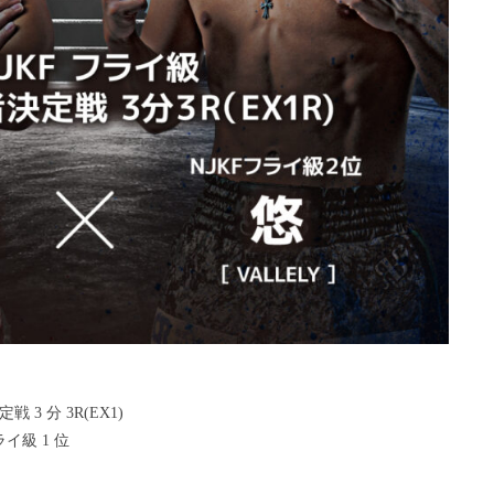
 3 分 3R(EX1)
イ級 1 位