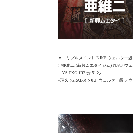
▼トリプルメインⅡ NJKF ウェルター級タ
〇亜維二 (新興ムエタイジム) NJKF 
VS TKO 1R2 分 51 秒
×璃久 (GRABS) NJKF ウェルター級 3 位