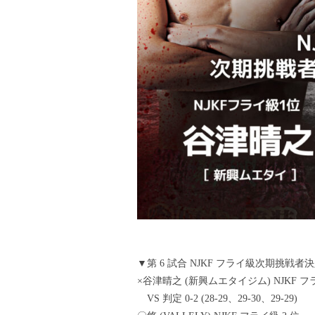
▼第 6 試合 NJKF フライ級次期挑戦者決定戦
×谷津晴之 (新興ムエタイジム) NJKF フラ
VS 判定 0-2 (28-29、29-30、29-29)