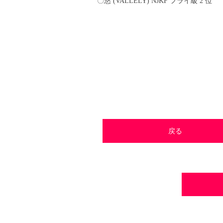
〇悠 (VALLELY) NJKF フライ級 2 位
戻る